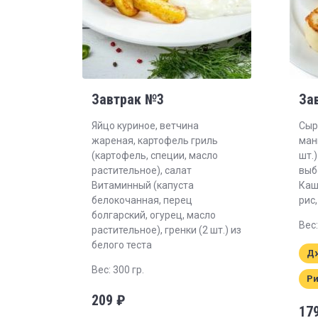
Завтрак №3
За
Яйцо куриное, ветчина
Сыр
жареная, картофель гриль
манн
(картофель, специи, масло
шт.
растительное), салат
выб
Витаминный (капуста
Каш
белокочанная, перец
рис,
болгарский, огурец, масло
Вес:
растительное), гренки (2 шт.) из
белого теста
Д
Вес: 300 гр.
Р
209
₽
17