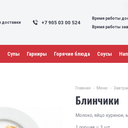
Время работы дос
+7 905 03 00 524
я доставки
Время работы заве
ы
Супы
Гарниры
Горячие блюда
Соусы
Нап
Главная
Меню
Завтра
Блинчики
Молоко, яйцо куриное, м
1 порция — 3 шт.