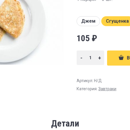
Джем
Сгущенка
105
₽
-
+
В
Артикул:
Н/Д
Категория:
Завтраки
Детали