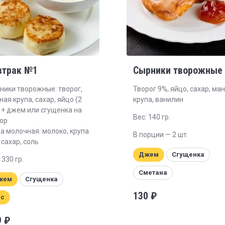
втрак №1
Сырники творожные
ники творожные: творог,
Т
ворог 9%, яйцо, сахар, ма
ая крупа, сахар, яйцо (2
крупа, ванилин
) + джем или сгущенка на
Вес: 140 гр.
ор
а молочная: молоко, крупа
В порции — 2 шт.
 сахар, соль
Джем
Сгущенка
 330 гр.
Сметана
жем
Сгущенка
130
₽
ис
9
₽