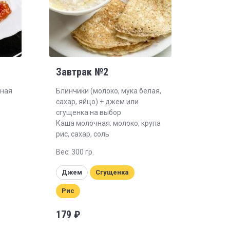
Завтрак №2
нная
Блинчики (молоко, мука белая,
сахар, яйцо) + джем или
сгущенка на выбор
Каша молочная: молоко, крупа
рис, сахар, соль
Вес: 300 гр.
Джем
Сгущенка
Рис
179
₽